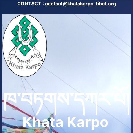
CONTACT :
contact@khatakarpo-tibet.org
ཁ་བཏགས་དཀར་པོ།
Khata Karpo