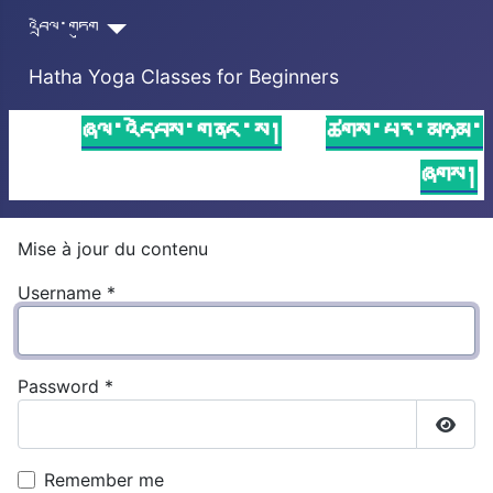
འབྲེལ་གཏུག
Hatha Yoga Classes for Beginners
ཞལ་འདེབས་གནང་ས།
ཚོགས་པར་མཉམ་
ཞུགས།
Mise à jour du contenu
Username
*
Password
*
Show
Remember me